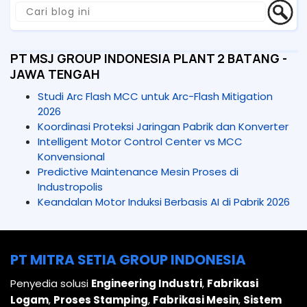
PT MSJ GROUP INDONESIA PLANT 2 BATANG -
JAWA TENGAH
Studi Arc Flash MCC untuk Arc-Flash Mitigation
2026
Koordinasi Proteksi Jaringan Pabrik dan Konverter
Intelligent Motor Control Center vs MCC
Konvensional
Predictive Maintenance Mesin Proses di
Industropolis
Keandalan Motor Induksi Berbasis AI di Pabrik 2026
PT MITRA SETIA GROUP INDONESIA
Penyedia solusi
Engineering Industri
,
Fabrikasi
Logam
,
Proses Stamping
,
Fabrikasi Mesin
,
Sistem