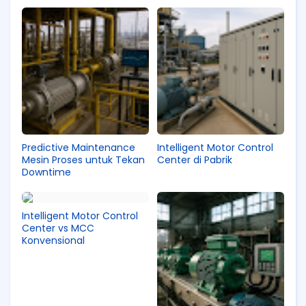
Predictive Maintenance
Intelligent Motor Control
Mesin Proses untuk Tekan
Center di Pabrik
Downtime
Intelligent Motor Control
Center vs MCC
Konvensional