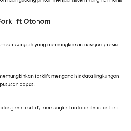
nom dan gudang pintar menjadi sistem yang harmonis
 Forklift Otonom
 sensor canggih yang memungkinkan navigasi presisi
memungkinkan forklift menganalisis data lingkungan
putusan cepat.
gudang melalui IoT, memungkinkan koordinasi antara