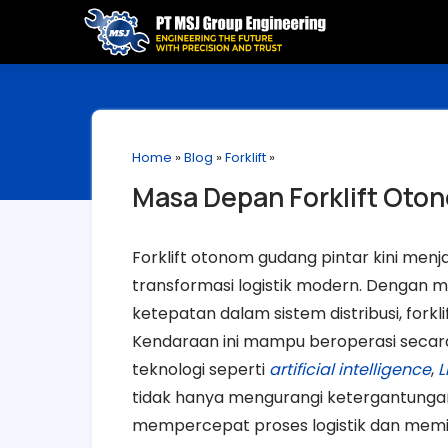
Home
»
Blog
»
Forklift
»
Masa Depan Forklift Oton
Forklift otonom gudang pintar kini men
transformasi logistik modern. Dengan m
ketepatan dalam sistem distribusi, fork
Kendaraan ini mampu beroperasi secara
teknologi seperti
artificial intelligence
,
L
tidak hanya mengurangi ketergantungan
mempercepat proses logistik dan memi