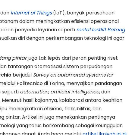
 dan
Internet of Things
(IoT), banyak perusahaan
ft otonom dalam meningkatkan efisiensi operasional
peran penyedia layanan seperti
rental forklift Batang
aikan diri dengan perkembangan teknologi ini agar
dang pintar
juga tak lepas dari peran penting riset
an tantangan otomatisasi sistem pergudangan.
rchio
berjudul
Survey on automated systems for
 melalui Politecnico di Torino, menyajikan pandangan
 seperti
automation
,
artificial intelligence
, dan
 Menurut hasil kajiannya, kolaborasi antara keahlian
u meningkatkan efisiensi, fleksibilitas, dan
 pintar. Artikel ini juga menekankan pentingnya
knologi yang terus berkembang sebagai keunggulan
lengkapnya dapat Anda baca melalui
artikel ilmiyah ini di