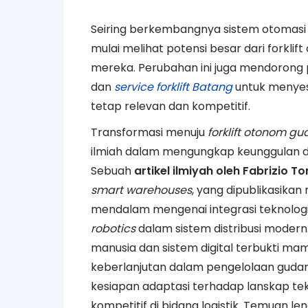
Seiring berkembangnya sistem otomasi
mulai melihat potensi besar dari forkli
mereka. Perubahan ini juga mendorong 
dan
service forklift Batang
untuk menyesu
tetap relevan dan kompetitif.
Transformasi menuju
forklift otonom gu
ilmiah dalam mengungkap keunggulan d
Sebuah
artikel ilmiyah oleh Fabrizio To
smart warehouses
, yang dipublikasikan
mendalam mengenai integrasi teknologi
robotics
dalam sistem distribusi modern.
manusia dan sistem digital terbukti mamp
keberlanjutan dalam pengelolaan gudang
kesiapan adaptasi terhadap lanskap te
kompetitif di bidang logistik. Temuan 