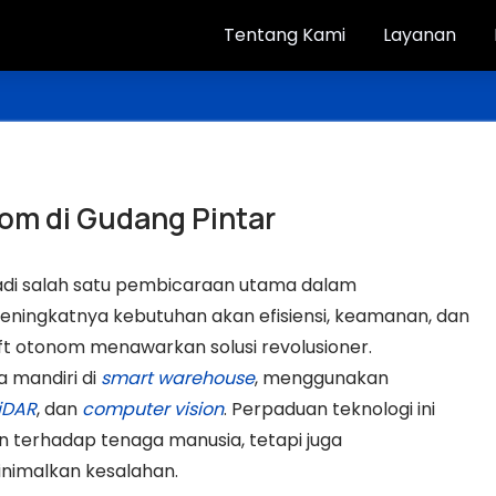
Tentang Kami
Layanan
om di Gudang Pintar
jadi salah satu pembicaraan utama dalam
eningkatnya kebutuhan akan efisiensi, keamanan, dan
lift otonom menawarkan solusi revolusioner.
 mandiri di
smart warehouse
, menggunakan
iDAR
, dan
computer vision
. Perpaduan teknologi ini
 terhadap tenaga manusia, tetapi juga
nimalkan kesalahan.