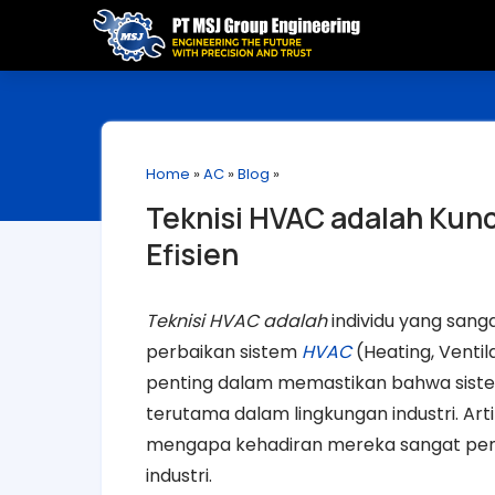
Home
»
AC
»
Blog
»
Teknisi HVAC adalah Kunc
Efisien
Teknisi HVAC adalah
individu yang sang
perbaikan sistem
HVAC
(Heating, Ventil
penting dalam memastikan bahwa sistem
terutama dalam lingkungan industri. Art
mengapa kehadiran mereka sangat penti
industri.