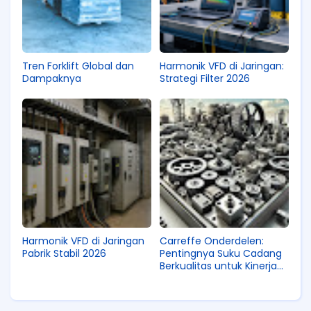
Tren Forklift Global dan
Harmonik VFD di Jaringan:
Dampaknya
Strategi Filter 2026
Harmonik VFD di Jaringan
Carreffe Onderdelen:
Pabrik Stabil 2026
Pentingnya Suku Cadang
Berkualitas untuk Kinerja
Optimal