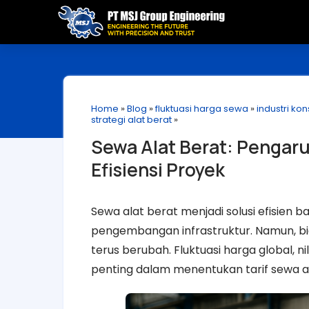
Home
»
Blog
»
fluktuasi harga sewa
»
industri kon
strategi alat berat
»
Sewa Alat Berat: Pengaru
Efisiensi Proyek
Sewa alat berat menjadi solusi efisien 
pengembangan infrastruktur. Namun, bia
terus berubah. Fluktuasi harga global, 
penting dalam menentukan tarif sewa al