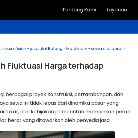
Tentang Kami
Layanan
struksi efisien
»
jasa alat Batang
»
Machinery
»
sewa alat berat
»
h Fluktuasi Harga terhadap
bagi berbagai proyek konstruksi, pertambangan, dan
ya sewa ini tidak lepas dari dinamika pasar yang
nilai tukar, dan kebijakan pemerintah memainkan peran
at berat yang ditawarkan oleh penyedia jasa.