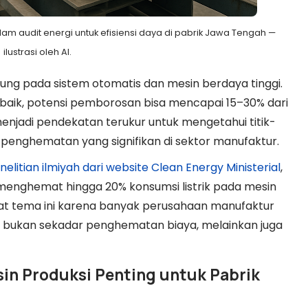
lam audit energi untuk efisiensi daya di pabrik Jawa Tengah —
ilustrasi oleh AI.
ng pada sistem otomatis dan mesin berdaya tinggi.
baik, potensi pemborosan bisa mencapai 15–30% dari
i menjadi pendekatan terukur untuk mengetahui titik-
g penghematan yang signifikan di sektor manufaktur.
nelitian ilmiyah dari website Clean Energy Ministerial
,
 menghemat hingga 20% konsumsi listrik pada mesin
kat tema ini karena banyak perusahaan manufaktur
i bukan sekadar penghematan biaya, melainkan juga
sin Produksi Penting untuk Pabrik