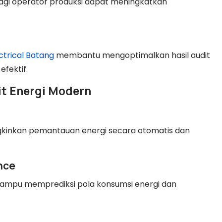
bagi operator produksi dapat meningkatkan
ctrical Batang
membantu mengoptimalkan hasil audit
fektif.
it Energi Modern
)
inkan pemantauan energi secara otomatis dan
ence
mpu memprediksi pola konsumsi energi dan