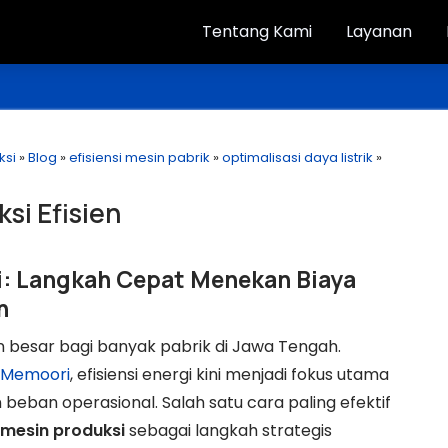
Tentang Kami
Layanan
ksi
»
Blog
»
efisiensi mesin pabrik
»
optimalisasi daya listrik
»
si Efisien
i: Langkah Cepat Menekan Biaya
h
an besar bagi banyak pabrik di Jawa Tengah.
Memoori
, efisiensi energi kini menjadi fokus utama
 beban operasional. Salah satu cara paling efektif
 mesin produksi
sebagai langkah strategis