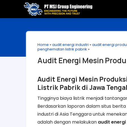
Home
»
audit energi industri
»
audit energi produ
penghematan listrik pabrik
»
Audit Energi Mesin Produk
Audit Energi Mesin Produks
Listrik Pabrik di Jawa Tenga
Tingginya biaya listrik menjadi tantang
Berdasarkan laporan dalam situs berita
industri di Asia Tenggara untuk menekan
adalah dengan melakukan
audit energi