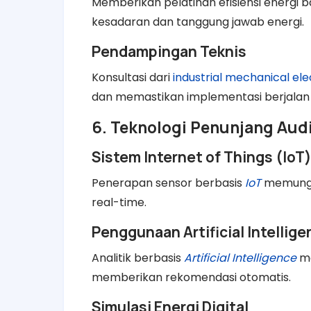
Memberikan pelatihan efisiensi energi 
kesadaran dan tanggung jawab energi.
Pendampingan Teknis
Konsultasi dari
industrial mechanical ele
dan memastikan implementasi berjalan e
6. Teknologi Penunjang Aud
Sistem Internet of Things (IoT
Penerapan sensor berbasis
IoT
memungk
real-time.
Penggunaan Artificial Intellig
Analitik berbasis
Artificial Intelligence
ma
memberikan rekomendasi otomatis.
Simulasi Energi Digital