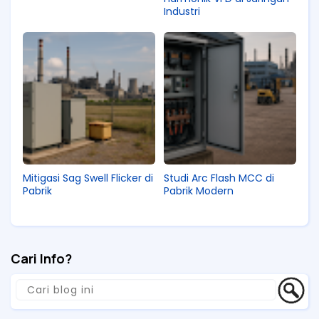
Industri
Mitigasi Sag Swell Flicker di
Studi Arc Flash MCC di
Pabrik
Pabrik Modern
Cari Info?