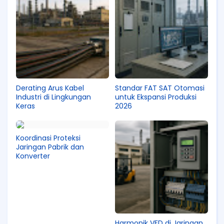
Derating Arus Kabel
Standar FAT SAT Otomasi
Industri di Lingkungan
untuk Ekspansi Produksi
Keras
2026
Koordinasi Proteksi
Jaringan Pabrik dan
Konverter
Harmonik VFD di Jaringan