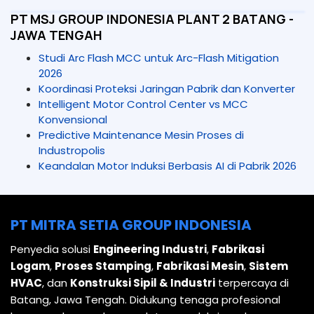
PT MSJ GROUP INDONESIA PLANT 2 BATANG -
JAWA TENGAH
Studi Arc Flash MCC untuk Arc-Flash Mitigation
2026
Koordinasi Proteksi Jaringan Pabrik dan Konverter
Intelligent Motor Control Center vs MCC
Konvensional
Predictive Maintenance Mesin Proses di
Industropolis
Keandalan Motor Induksi Berbasis AI di Pabrik 2026
PT MITRA SETIA GROUP INDONESIA
Penyedia solusi
Engineering Industri
,
Fabrikasi
Logam
,
Proses Stamping
,
Fabrikasi Mesin
,
Sistem
HVAC
, dan
Konstruksi Sipil & Industri
terpercaya di
Batang, Jawa Tengah. Didukung tenaga profesional