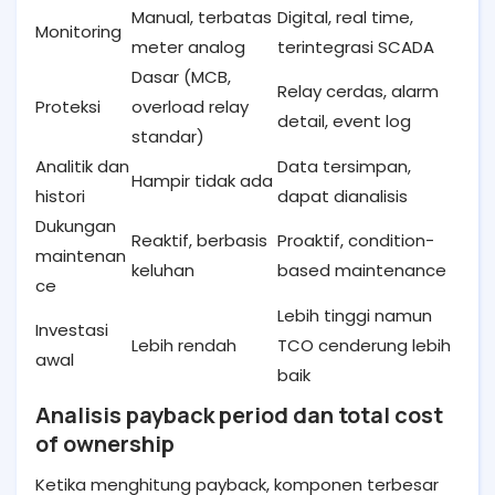
Manual, terbatas
Digital, real time,
Monitoring
meter analog
terintegrasi SCADA
Dasar (MCB,
Relay cerdas, alarm
Proteksi
overload relay
detail, event log
standar)
Analitik dan
Data tersimpan,
Hampir tidak ada
histori
dapat dianalisis
Dukungan
Reaktif, berbasis
Proaktif, condition-
maintenan
keluhan
based maintenance
ce
Lebih tinggi namun
Investasi
Lebih rendah
TCO cenderung lebih
awal
baik
Analisis payback period dan total cost
of ownership
Ketika menghitung payback, komponen terbesar