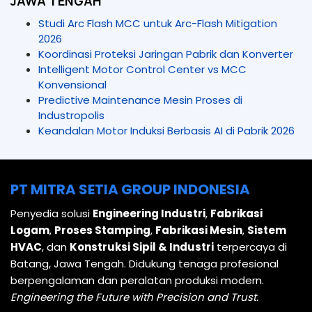
JAWA TENGAH
Studi Arc Flash MCC untuk Arc-Flash Mitigation
2026
Koordinasi Proteksi Jaringan Pabrik dan Konverter
Intelligent Motor Control Center vs MCC
Konvensional
Predictive Maintenance Mesin Proses di
Industropolis
Keandalan Motor Induksi Berbasis AI di Pabrik 2026
PT MITRA SETIA GROUP INDONESIA
Penyedia solusi
Engineering Industri
,
Fabrikasi
Logam
,
Proses Stamping
,
Fabrikasi Mesin
,
Sistem
HVAC
, dan
Konstruksi Sipil & Industri
terpercaya di
Batang, Jawa Tengah. Didukung tenaga profesional
berpengalaman dan peralatan produksi modern.
Engineering the Future with Precision and Trust.