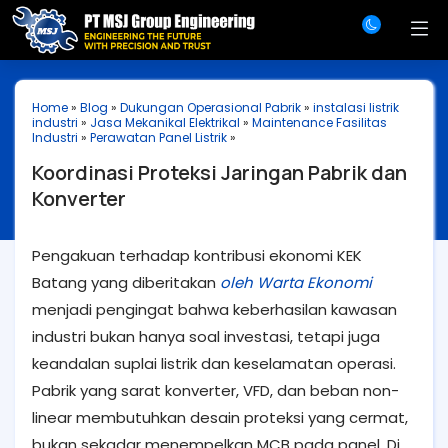
Home
»
Blog
»
Dukungan Operasional Pabrik
»
instalasi listrik
industri
»
Jasa Mekanikal Elektrikal
»
Maintenance Fasilitas
Industri
»
Perawatan Panel Listrik
»
Koordinasi Proteksi Jaringan Pabrik dan
Konverter
Pengakuan terhadap kontribusi ekonomi KEK
Batang yang diberitakan
oleh Warta Ekonomi
menjadi pengingat bahwa keberhasilan kawasan
industri bukan hanya soal investasi, tetapi juga
keandalan suplai listrik dan keselamatan operasi.
Pabrik yang sarat konverter, VFD, dan beban non-
linear membutuhkan desain proteksi yang cermat,
bukan sekadar menempelkan MCB pada panel. Di