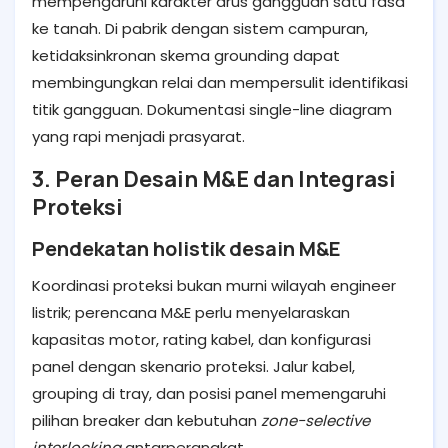
mempengaruhi karakter arus gangguan satu fasa
ke tanah. Di pabrik dengan sistem campuran,
ketidaksinkronan skema grounding dapat
membingungkan relai dan mempersulit identifikasi
titik gangguan. Dokumentasi single-line diagram
yang rapi menjadi prasyarat.
3. Peran Desain M&E dan Integrasi
Proteksi
Pendekatan holistik desain M&E
Koordinasi proteksi bukan murni wilayah engineer
listrik; perencana M&E perlu menyelaraskan
kapasitas motor, rating kabel, dan konfigurasi
panel dengan skenario proteksi. Jalur kabel,
grouping di tray, dan posisi panel memengaruhi
pilihan breaker dan kebutuhan
zone-selective
interlocking
antarperangkat.