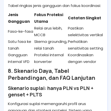
Tabel ringkas jenis gangguan dan fokus koordinasi:
Jenis
Fokus Proteksi
Catatan Singkat
Gangguan
Utama
Relai arus lebih,
Pastikan
Fasa-ke-fasa
MCCB
selektivitas vertikal
Satu fasa ke
Skema grounding,
Perhatikan
tanah
relai tanah
sensitivitas setting
Gangguan
Proteksi internal
Koordinasikan
internal VFD
konverter
dengan vendor
8. Skenario Daya, Tabel
Perbandingan, dan FAQ Lanjutan
Skenario suplai: hanya PLN vs PLN +
genset + PLTS
Konfigurasi suplai memengaruhi profil arus
gangguan dan strategi proteksi. Sistem yang