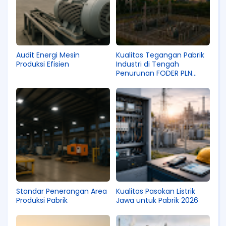
Audit Energi Mesin
Kualitas Tegangan Pabrik
Produksi Efisien
Industri di Tengah
Penurunan FODER PLN
2025
Standar Penerangan Area
Kualitas Pasokan Listrik
Produksi Pabrik
Jawa untuk Pabrik 2026